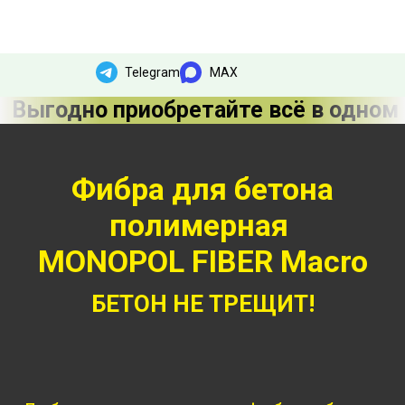
Telegram
MAX
Выгодно приобретайте всё в одном
Фибра для бетона
полимерная
MONOPOL FIBER Macro
БЕТОН НЕ ТРЕЩИТ!